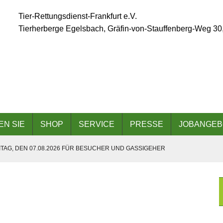
Tier-Rettungsdienst-Frankfurt e.V.
Tierherberge Egelsbach, Gräfin-von-Stauffenberg-Weg 30
EN SIE
SHOP
SERVICE
PRESSE
JOBANGEB
TAG, DEN 07.08.2026 FÜR BESUCHER UND GASSIGEHER
ÄLLT AUFGRUND DER ANGESAGTEN HITZEWELLE AUS
 AM 06.09.2026