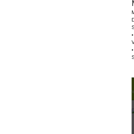
M
D
S
•
•