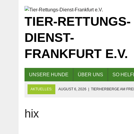
TIER-RETTUNGS-
DIENST-
FRANKFURT E.V.
UNSERE HUNDE
ÜBER UNS
SO HELF
AKTUELLES:
AUGUST 6, 2026
|
TIERHERBERGE AM FREI
GESCHLOSSEN!
AUGUST 5, 2026
|
KAFFEE UND KUCHEN AM 09.08.2026 F
hix
AUGUST 5, 2026
|
EINLADUNG ZUM TAG DER OFFENEN TÜR