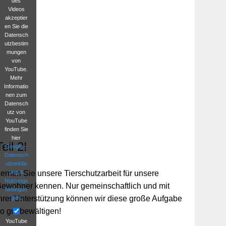
des
Videos
akzeptier
en Sie die
Datensch
utzbestim
mungen
von
YouTube.
Mehr
Informatio
nen zum
Datensch
utz von
YouTube
finden Sie
hier
Teil 2!
Google –
Datensch
utzerklär
ung &
ernen Sie unsere Tierschutzarbeit für unsere
Nutzungs
ewohner kennen. Nur gemeinschaftlich und mit
bedingun
hrer Unterstützung können wir diese große Aufgabe
gen
.
o gut bewältigen!
YouTube