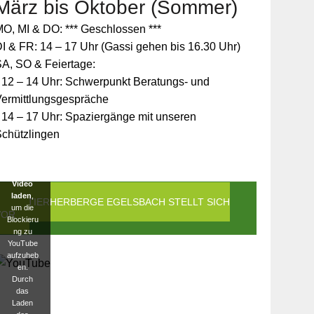
März bis Oktober (Sommer)
Zum
O, MI & DO: *** Geschlossen ***
Schutz
Ihrer
I & FR: 14 – 17 Uhr (Gassi gehen bis 16.30 Uhr)
persönlic
A, SO & Feiertage:
hen
Daten ist
 12 – 14 Uhr: Schwerpunkt Beratungs- und
die
Vermittlungsgespräche
Verbindun
g zu
 14 – 17 Uhr: Spaziergänge mit unseren
YouTube
Schützlingen
blockiert
worden.
Klicken
Sie auf
Video
laden
,
DIE TIERHERBERGE EGELSBACH STELLT SICH
um die
VOR
Blockieru
ng zu
YouTube
aufzuheb
en.
Durch
das
Laden