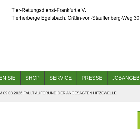
Tier-Rettungsdienst-Frankfurt e.V.
Tierherberge Egelsbach, Gräfin-von-Stauffenberg-Weg 30
EN SIE
SHOP
SERVICE
PRESSE
JOBANGEB
 09.08.2026 FÄLLT AUFGRUND DER ANGESAGTEN HITZEWELLE
 AM 06.09.2026
DER TIERHERBERGE EGELSBACH