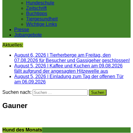
Hundeschule
Zeitschrift
Buchtipps
Tiergesundheit
Wichtige Links
Presse
Jobangebote
Aktuelles:
August 6, 2026
|
Tierherberge am Freitag, den
07.08.2026 für Besucher und Gassigeher geschlossen!
August 5, 2026
|
Kaffee und Kuchen am 09.08.2026
fällt aufgrund der angesagten Hitzewelle aus
August 5, 2026
|
Einladung zum Tag der offenen Tür
am 06.09.2026
Suchen nach:
Gauner
Hund des Monats