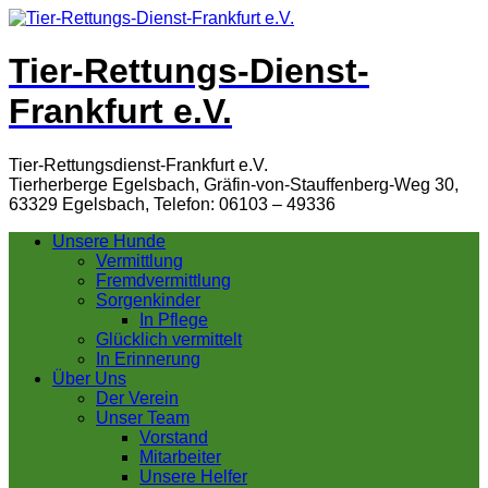
Tier-Rettungs-Dienst-
Frankfurt e.V.
Tier-Rettungsdienst-Frankfurt e.V.
Tierherberge Egelsbach, Gräfin-von-Stauffenberg-Weg 30,
63329 Egelsbach, Telefon: 06103 – 49336
Unsere Hunde
Vermittlung
Fremdvermittlung
Sorgenkinder
In Pflege
Glücklich vermittelt
In Erinnerung
Über Uns
Der Verein
Unser Team
Vorstand
Mitarbeiter
Unsere Helfer