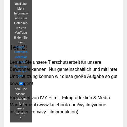
YouTube.
Mehr
Informatio
nen zum
Datensch
utz von
YouTube
finden Sie
hier
Teil 2!
Google –
Datensch
utzerklär
ung &
Lernen Sie unsere Tierschutzarbeit für unsere
Nutzungs
Bewohner kennen. Nur gemeinschaftlich und mit Ihrer
bedingun
Unterstützung können wir diese große Aufgabe so gut
gen
.
bewältigen!
YouTube
Videos
Produziert von IVY Film – Filmproduktion & Media
zukünftig
nicht
Management (www.facebook.com/ivyfilmyvonne
mehr
instagram.com/ivy_filmproduktion)
blockiere
n.