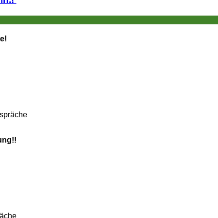
e!
espräche
ung!!
räche