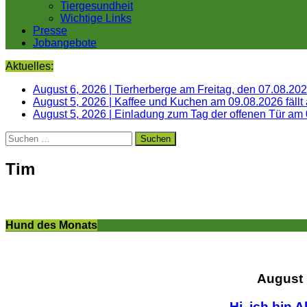
Tiergesundheit
Wichtige Links
Presse
Jobangebote
Aktuelles:
August 6, 2026
|
Tierherberge am Freitag, den 07.08.20
August 5, 2026
|
Kaffee und Kuchen am 09.08.2026 fällt
August 5, 2026
|
Einladung zum Tag der offenen Tür am
Suchen
nach:
Tim
Hund des Monats
August
Hi, ich bin A