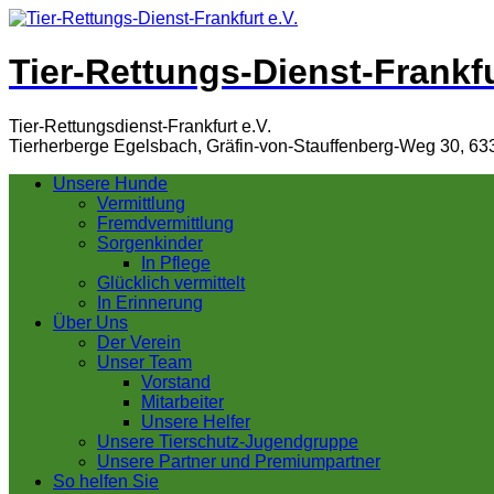
Tier-Rettungs-Dienst-Frankfu
Tier-Rettungsdienst-Frankfurt e.V.
Tierherberge Egelsbach, Gräfin-von-Stauffenberg-Weg 30, 63
Unsere Hunde
Vermittlung
Fremdvermittlung
Sorgenkinder
In Pflege
Glücklich vermittelt
In Erinnerung
Über Uns
Der Verein
Unser Team
Vorstand
Mitarbeiter
Unsere Helfer
Unsere Tierschutz-Jugendgruppe
Unsere Partner und Premiumpartner
So helfen Sie