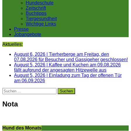
Hundeschule
Zeitschrift
Buchtipps
Tiergesundheit
Wichtige Links
Presse
Jobangebote
Aktuelles:
August 6, 2026
|
Tierherberge am Freitag, den
07.08.2026 für Besucher und Gassigeher geschlossen!
August 5, 2026
|
Kaffee und Kuchen am 09.08.2026
fällt aufgrund der angesagten Hitzewelle aus
August 5, 2026
|
Einladung zum Tag der offenen Tür
am 06.09.2026
Suchen
nach:
Nota
Hund des Monats