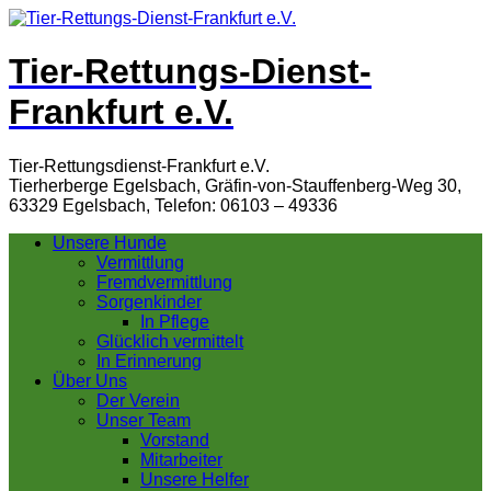
Tier-Rettungs-Dienst-
Frankfurt e.V.
Tier-Rettungsdienst-Frankfurt e.V.
Tierherberge Egelsbach, Gräfin-von-Stauffenberg-Weg 30,
63329 Egelsbach, Telefon: 06103 – 49336
Unsere Hunde
Vermittlung
Fremdvermittlung
Sorgenkinder
In Pflege
Glücklich vermittelt
In Erinnerung
Über Uns
Der Verein
Unser Team
Vorstand
Mitarbeiter
Unsere Helfer