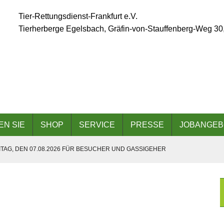
Tier-Rettungsdienst-Frankfurt e.V.
Tierherberge Egelsbach, Gräfin-von-Stauffenberg-Weg 30
EN SIE
SHOP
SERVICE
PRESSE
JOBANGEB
TAG, DEN 07.08.2026 FÜR BESUCHER UND GASSIGEHER
ÄLLT AUFGRUND DER ANGESAGTEN HITZEWELLE AUS
 AM 06.09.2026