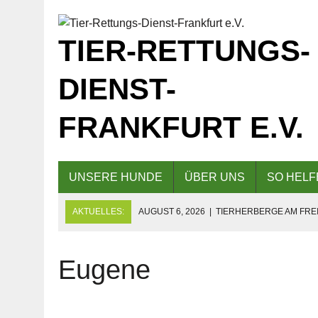
TIER-RETTUNGS-
DIENST-
FRANKFURT E.V.
UNSERE HUNDE
ÜBER UNS
SO HELF
AKTUELLES:
AUGUST 6, 2026
|
TIERHERBERGE AM FREI
GESCHLOSSEN!
AUGUST 5, 2026
|
KAFFEE UND KUCHEN AM 09.08.2026 F
Eugene
AUGUST 5, 2026
|
EINLADUNG ZUM TAG DER OFFENEN TÜR