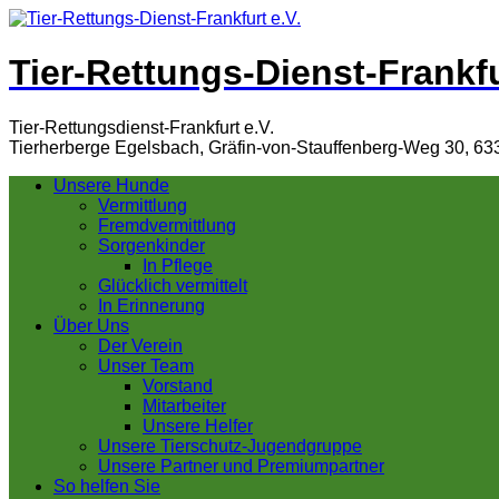
Tier-Rettungs-Dienst-Frankfu
Tier-Rettungsdienst-Frankfurt e.V.
Tierherberge Egelsbach, Gräfin-von-Stauffenberg-Weg 30, 63
Unsere Hunde
Vermittlung
Fremdvermittlung
Sorgenkinder
In Pflege
Glücklich vermittelt
In Erinnerung
Über Uns
Der Verein
Unser Team
Vorstand
Mitarbeiter
Unsere Helfer
Unsere Tierschutz-Jugendgruppe
Unsere Partner und Premiumpartner
So helfen Sie