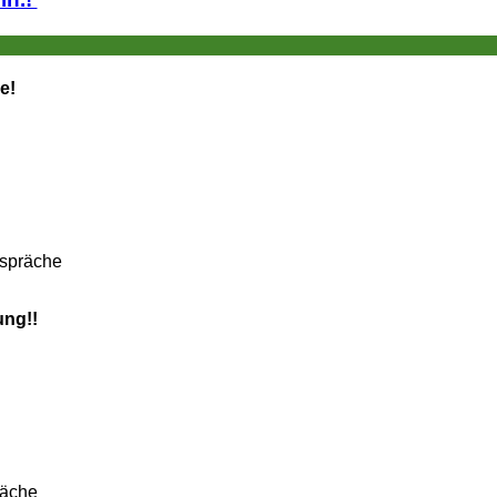
e!
espräche
ung!!
räche