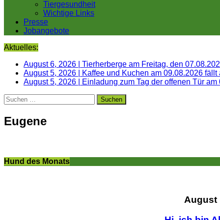
Tiergesundheit
Wichtige Links
Presse
Jobangebote
Aktuelles:
August 6, 2026
|
Tierherberge am Freitag, den 07.08.20
August 5, 2026
|
Kaffee und Kuchen am 09.08.2026 fällt
August 5, 2026
|
Einladung zum Tag der offenen Tür am
Suchen
nach:
Eugene
Hund des Monats
August
Hi, ich bin A