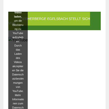
Klicken
Sie auf
Video
laden
,
DIE TIERHERBERGE EGELSBACH STELLT SICH
um die
VOR
Blockieru
ng zu
YouTube
aufzuheb
en.
Durch
das
Laden
des
Videos
akzeptier
en Sie die
Datensch
utzbestim
mungen
von
YouTube.
Mehr
Informatio
nen zum
Datensch