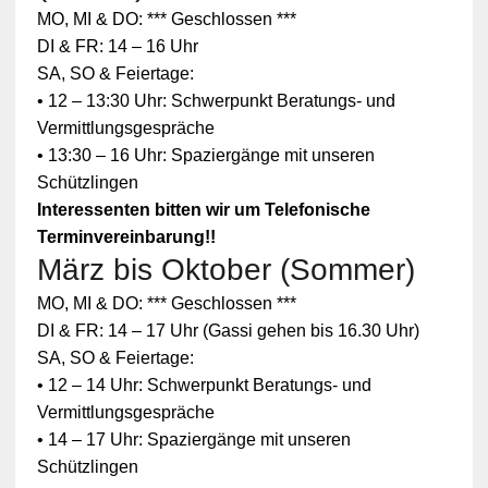
MO, MI & DO: *** Geschlossen ***
DI & FR: 14 – 16 Uhr
SA, SO & Feiertage:
• 12 – 13:30 Uhr: Schwerpunkt Beratungs- und
Vermittlungsgespräche
• 13:30 – 16 Uhr: Spaziergänge mit unseren
Schützlingen
Interessenten bitten wir um Telefonische
Terminvereinbarung!!
März bis Oktober (Sommer)
Zum
MO, MI & DO: *** Geschlossen ***
Schutz
Ihrer
DI & FR: 14 – 17 Uhr (Gassi gehen bis 16.30 Uhr)
persönlic
SA, SO & Feiertage:
hen
Daten ist
• 12 – 14 Uhr: Schwerpunkt Beratungs- und
die
Vermittlungsgespräche
Verbindun
g zu
• 14 – 17 Uhr: Spaziergänge mit unseren
YouTube
Schützlingen
blockiert
worden.