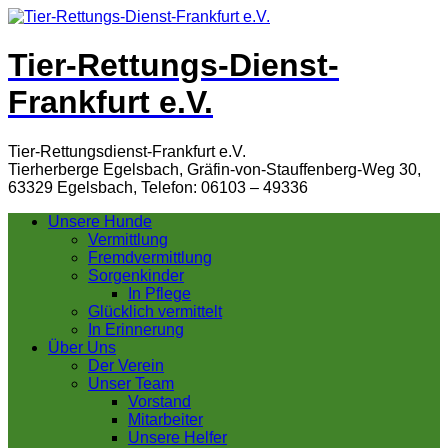
Tier-Rettungs-Dienst-
Frankfurt e.V.
Tier-Rettungsdienst-Frankfurt e.V.
Tierherberge Egelsbach, Gräfin-von-Stauffenberg-Weg 30,
63329 Egelsbach, Telefon: 06103 – 49336
Unsere Hunde
Vermittlung
Fremdvermittlung
Sorgenkinder
In Pflege
Glücklich vermittelt
In Erinnerung
Über Uns
Der Verein
Unser Team
Vorstand
Mitarbeiter
Unsere Helfer