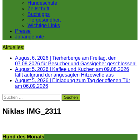
Hundeschule
Zeitschrift
Buchtipps
Tiergesundheit
Wichtige Links
Presse
Jobangebote
Aktuelles:
August 6, 2026
|
Tierherberge am Freitag, den
07.08.2026 für Besucher und Gassigeher geschlossen!
August 5, 2026
|
Kaffee und Kuchen am 09.08.2026
fällt aufgrund der angesagten Hitzewelle aus
August 5, 2026
|
Einladung zum Tag der offenen Tür
am 06.09.2026
Suchen
nach:
Niklas IMG_2311
Hund des Monats