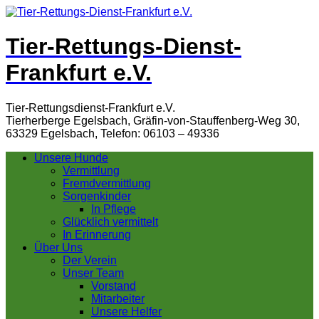
Tier-Rettungs-Dienst-
Frankfurt e.V.
Tier-Rettungsdienst-Frankfurt e.V.
Tierherberge Egelsbach, Gräfin-von-Stauffenberg-Weg 30,
63329 Egelsbach, Telefon: 06103 – 49336
Unsere Hunde
Vermittlung
Fremdvermittlung
Sorgenkinder
In Pflege
Glücklich vermittelt
In Erinnerung
Über Uns
Der Verein
Unser Team
Vorstand
Mitarbeiter
Unsere Helfer