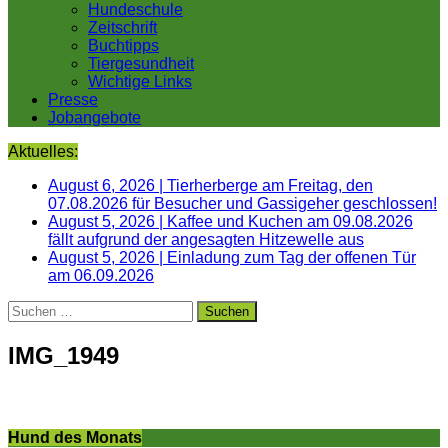
Hundeschule
Zeitschrift
Buchtipps
Tiergesundheit
Wichtige Links
Presse
Jobangebote
Aktuelles:
August 6, 2026
|
Tierherberge am Freitag, den
07.08.2026 für Besucher und Gassigeher geschlossen!
August 5, 2026
|
Kaffee und Kuchen am 09.08.2026
fällt aufgrund der angesagten Hitzewelle aus
August 5, 2026
|
Einladung zum Tag der offenen Tür
am 06.09.2026
Suchen
nach:
IMG_1949
Hund des Monats