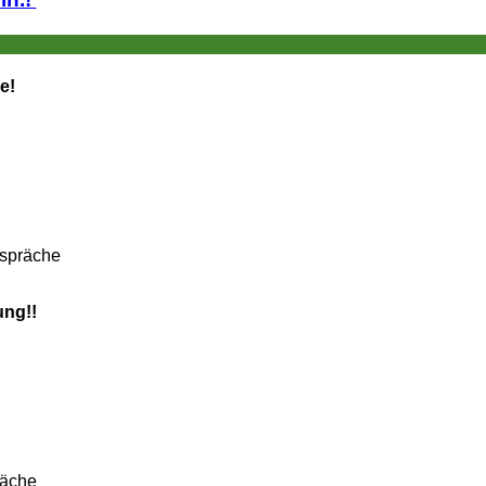
e!
espräche
ung!!
räche