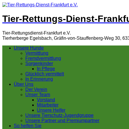
Tier-Rettungs-Dienst-Frankfu
Tier-Rettungsdienst-Frankfurt e.V.
Tierherberge Egelsbach, Gräfin-von-Stauffenberg-Weg 30, 63
Unsere Hunde
Vermittlung
Fremdvermittlung
Sorgenkinder
In Pflege
Glücklich vermittelt
In Erinnerung
Über Uns
Der Verein
Unser Team
Vorstand
Mitarbeiter
Unsere Helfer
Unsere Tierschutz-Jugendgruppe
Unsere Partner und Premiumpartner
So helfen Sie