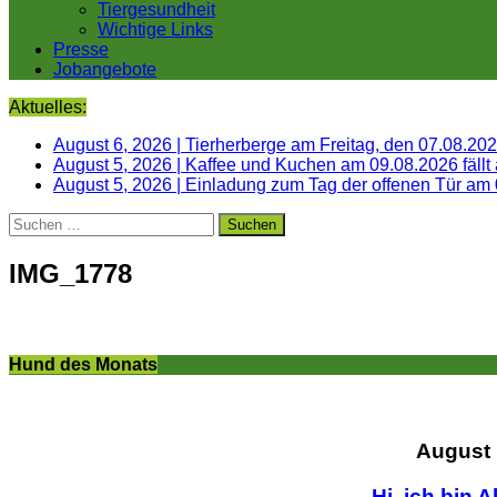
Tiergesundheit
Wichtige Links
Presse
Jobangebote
Aktuelles:
August 6, 2026
|
Tierherberge am Freitag, den 07.08.20
August 5, 2026
|
Kaffee und Kuchen am 09.08.2026 fällt
August 5, 2026
|
Einladung zum Tag der offenen Tür am
Suchen
nach:
IMG_1778
Hund des Monats
August
Hi, ich bin A