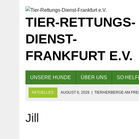
TIER-RETTUNGS-
DIENST-
FRANKFURT E.V.
UNSERE HUNDE
ÜBER UNS
SO HELF
AKTUELLES:
AUGUST 6, 2026
|
TIERHERBERGE AM FREI
GESCHLOSSEN!
AUGUST 5, 2026
|
KAFFEE UND KUCHEN AM 09.08.2026 F
Jill
AUGUST 5, 2026
|
EINLADUNG ZUM TAG DER OFFENEN TÜR