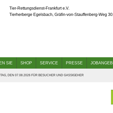
Tier-Rettungsdienst-Frankfurt e.V.
Tierherberge Egelsbach, Gräfin-von-Stauffenberg-Weg 30
EN SIE
SHOP
SERVICE
PRESSE
JOBANGEB
TAG, DEN 07.08.2026 FÜR BESUCHER UND GASSIGEHER
ÄLLT AUFGRUND DER ANGESAGTEN HITZEWELLE AUS
 AM 06.09.2026