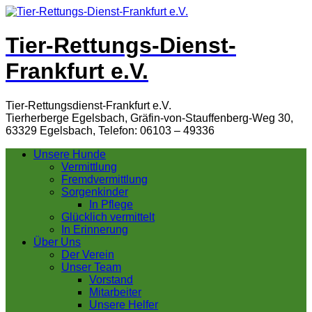
Tier-Rettungs-Dienst-
Frankfurt e.V.
Tier-Rettungsdienst-Frankfurt e.V.
Tierherberge Egelsbach, Gräfin-von-Stauffenberg-Weg 30,
63329 Egelsbach, Telefon: 06103 – 49336
Unsere Hunde
Vermittlung
Fremdvermittlung
Sorgenkinder
In Pflege
Glücklich vermittelt
In Erinnerung
Über Uns
Der Verein
Unser Team
Vorstand
Mitarbeiter
Unsere Helfer