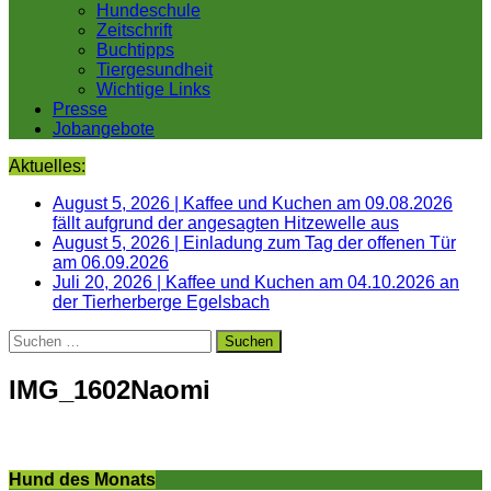
Hundeschule
Zeitschrift
Buchtipps
Tiergesundheit
Wichtige Links
Presse
Jobangebote
Aktuelles:
August 5, 2026
|
Kaffee und Kuchen am 09.08.2026
fällt aufgrund der angesagten Hitzewelle aus
August 5, 2026
|
Einladung zum Tag der offenen Tür
am 06.09.2026
Juli 20, 2026
|
Kaffee und Kuchen am 04.10.2026 an
der Tierherberge Egelsbach
Suchen
nach:
IMG_1602Naomi
Hund des Monats