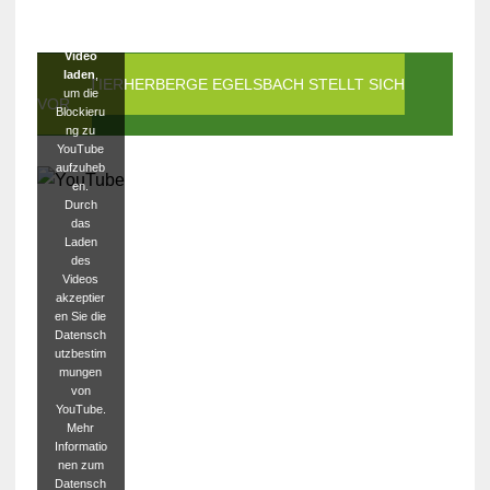
Klicken
Sie auf
Video
laden
,
DIE TIERHERBERGE EGELSBACH STELLT SICH
um die
VOR
Blockieru
ng zu
YouTube
aufzuheb
en.
Durch
das
Laden
des
Videos
akzeptier
en Sie die
Datensch
utzbestim
mungen
von
YouTube.
Mehr
Informatio
nen zum
Datensch