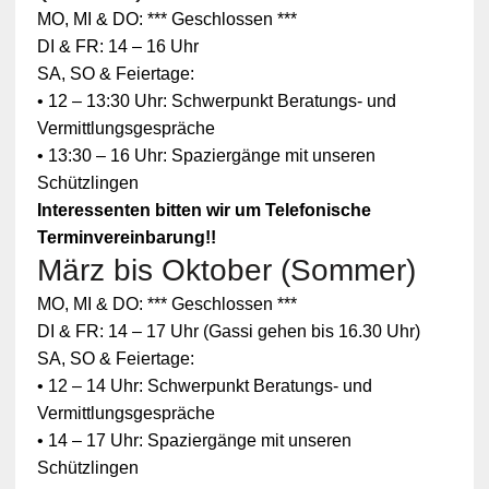
MO, MI & DO: *** Geschlossen ***
DI & FR: 14 – 16 Uhr
SA, SO & Feiertage:
• 12 – 13:30 Uhr: Schwerpunkt Beratungs- und
Vermittlungsgespräche
• 13:30 – 16 Uhr: Spaziergänge mit unseren
Schützlingen
Interessenten bitten wir um Telefonische
Terminvereinbarung!!
März bis Oktober (Sommer)
Zum
MO, MI & DO: *** Geschlossen ***
Schutz
Ihrer
DI & FR: 14 – 17 Uhr (Gassi gehen bis 16.30 Uhr)
persönlic
SA, SO & Feiertage:
hen
Daten ist
• 12 – 14 Uhr: Schwerpunkt Beratungs- und
die
Vermittlungsgespräche
Verbindun
g zu
• 14 – 17 Uhr: Spaziergänge mit unseren
YouTube
Schützlingen
blockiert
worden.