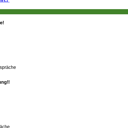
e!
espräche
ung!!
räche