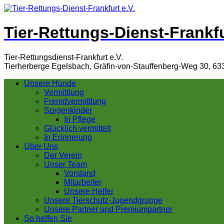
Tier-Rettungs-Dienst-Frankfu
Tier-Rettungsdienst-Frankfurt e.V.
Tierherberge Egelsbach, Gräfin-von-Stauffenberg-Weg 30, 63
Unsere Hunde
Vermittlung
Fremdvermittlung
Sorgenkinder
In Pflege
Glücklich vermittelt
In Erinnerung
Über Uns
Der Verein
Unser Team
Vorstand
Mitarbeiter
Unsere Helfer
Unsere Tierschutz-Jugendgruppe
Unsere Partner und Premiumpartner
So helfen Sie