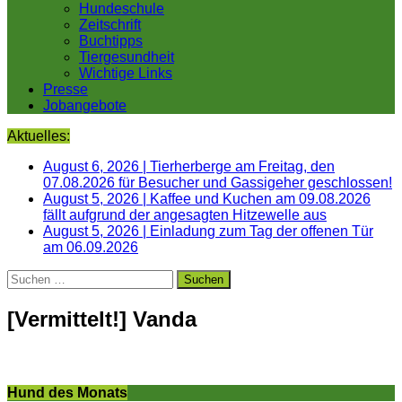
Hundeschule
Zeitschrift
Buchtipps
Tiergesundheit
Wichtige Links
Presse
Jobangebote
Aktuelles:
August 6, 2026
|
Tierherberge am Freitag, den
07.08.2026 für Besucher und Gassigeher geschlossen!
August 5, 2026
|
Kaffee und Kuchen am 09.08.2026
fällt aufgrund der angesagten Hitzewelle aus
August 5, 2026
|
Einladung zum Tag der offenen Tür
am 06.09.2026
Suchen
nach:
[Vermittelt!] Vanda
Hund des Monats