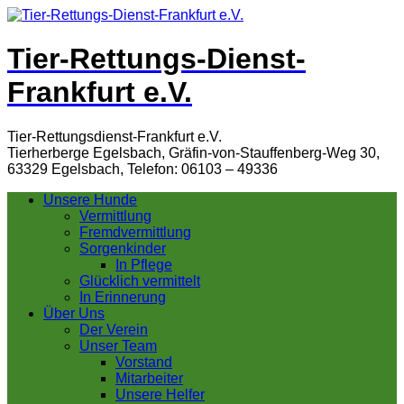
Tier-Rettungs-Dienst-
Frankfurt e.V.
Tier-Rettungsdienst-Frankfurt e.V.
Tierherberge Egelsbach, Gräfin-von-Stauffenberg-Weg 30,
63329 Egelsbach, Telefon: 06103 – 49336
Unsere Hunde
Vermittlung
Fremdvermittlung
Sorgenkinder
In Pflege
Glücklich vermittelt
In Erinnerung
Über Uns
Der Verein
Unser Team
Vorstand
Mitarbeiter
Unsere Helfer