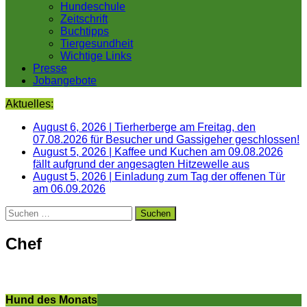
Hundeschule
Zeitschrift
Buchtipps
Tiergesundheit
Wichtige Links
Presse
Jobangebote
Aktuelles:
August 6, 2026
|
Tierherberge am Freitag, den
07.08.2026 für Besucher und Gassigeher geschlossen!
August 5, 2026
|
Kaffee und Kuchen am 09.08.2026
fällt aufgrund der angesagten Hitzewelle aus
August 5, 2026
|
Einladung zum Tag der offenen Tür
am 06.09.2026
Suchen
nach:
Chef
Hund des Monats