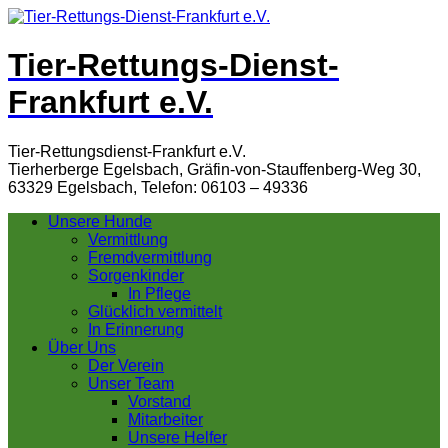
Tier-Rettungs-Dienst-
Frankfurt e.V.
Tier-Rettungsdienst-Frankfurt e.V.
Tierherberge Egelsbach, Gräfin-von-Stauffenberg-Weg 30,
63329 Egelsbach, Telefon: 06103 – 49336
Unsere Hunde
Vermittlung
Fremdvermittlung
Sorgenkinder
In Pflege
Glücklich vermittelt
In Erinnerung
Über Uns
Der Verein
Unser Team
Vorstand
Mitarbeiter
Unsere Helfer