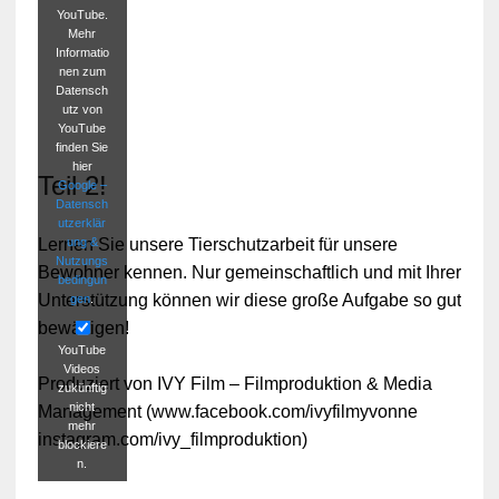
YouTube.
Mehr
Informatio
nen zum
Datensch
utz von
YouTube
finden Sie
hier
Teil 2!
Google –
Datensch
utzerklär
ung &
Lernen Sie unsere Tierschutzarbeit für unsere
Nutzungs
Bewohner kennen. Nur gemeinschaftlich und mit Ihrer
bedingun
Unterstützung können wir diese große Aufgabe so gut
gen
.
bewältigen!
YouTube
Videos
Produziert von IVY Film – Filmproduktion & Media
zukünftig
nicht
Management (www.facebook.com/ivyfilmyvonne
mehr
instagram.com/ivy_filmproduktion)
blockiere
n.