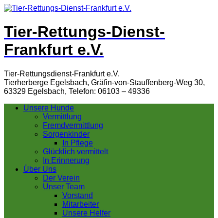
Tier-Rettungs-Dienst-
Frankfurt e.V.
Tier-Rettungsdienst-Frankfurt e.V.
Tierherberge Egelsbach, Gräfin-von-Stauffenberg-Weg 30,
63329 Egelsbach, Telefon: 06103 – 49336
Unsere Hunde
Vermittlung
Fremdvermittlung
Sorgenkinder
In Pflege
Glücklich vermittelt
In Erinnerung
Über Uns
Der Verein
Unser Team
Vorstand
Mitarbeiter
Unsere Helfer