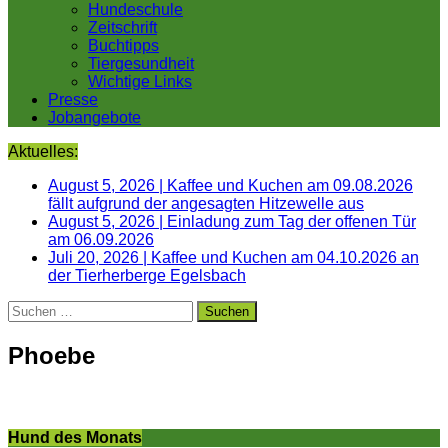
Hundeschule
Zeitschrift
Buchtipps
Tiergesundheit
Wichtige Links
Presse
Jobangebote
Aktuelles:
August 5, 2026
|
Kaffee und Kuchen am 09.08.2026
fällt aufgrund der angesagten Hitzewelle aus
August 5, 2026
|
Einladung zum Tag der offenen Tür
am 06.09.2026
Juli 20, 2026
|
Kaffee und Kuchen am 04.10.2026 an
der Tierherberge Egelsbach
Suchen
nach:
Phoebe
Hund des Monats