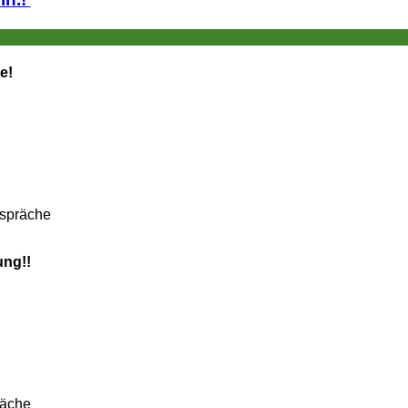
e!
espräche
ung!!
räche