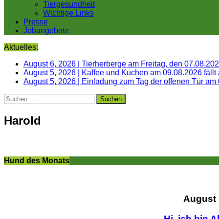
Tiergesundheit
Wichtige Links
Presse
Jobangebote
Aktuelles:
August 6, 2026
|
Tierherberge am Freitag, den 07.08.20
August 5, 2026
|
Kaffee und Kuchen am 09.08.2026 fällt
August 5, 2026
|
Einladung zum Tag der offenen Tür am
Suchen
nach:
Harold
Hund des Monats
August
Hi, ich bin A