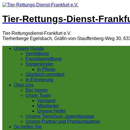
Tier-Rettungs-Dienst-Frankfu
Tier-Rettungsdienst-Frankfurt e.V.
Tierherberge Egelsbach, Gräfin-von-Stauffenberg-Weg 30, 63
Unsere Hunde
Vermittlung
Fremdvermittlung
Sorgenkinder
In Pflege
Glücklich vermittelt
In Erinnerung
Über Uns
Der Verein
Unser Team
Vorstand
Mitarbeiter
Unsere Helfer
Unsere Tierschutz-Jugendgruppe
Unsere Partner und Premiumpartner
So helfen Sie