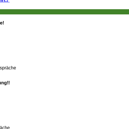
e!
espräche
ung!!
räche