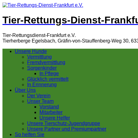
Tier-Rettungs-Dienst-Frankfu
Tier-Rettungsdienst-Frankfurt e.V.
Tierherberge Egelsbach, Gräfin-von-Stauffenberg-Weg 30, 63
Unsere Hunde
Vermittlung
Fremdvermittlung
Sorgenkinder
In Pflege
Glücklich vermittelt
In Erinnerung
Über Uns
Der Verein
Unser Team
Vorstand
Mitarbeiter
Unsere Helfer
Unsere Tierschutz-Jugendgruppe
Unsere Partner und Premiumpartner
So helfen Sie