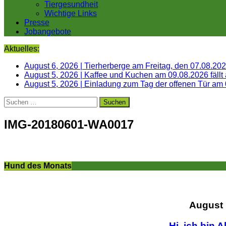
Tiergesundheit
Wichtige Links
Presse
Jobangebote
Aktuelles:
August 6, 2026
|
Tierherberge am Freitag, den 07.08.20
August 5, 2026
|
Kaffee und Kuchen am 09.08.2026 fällt
August 5, 2026
|
Einladung zum Tag der offenen Tür am
Suchen
nach:
IMG-20180601-WA0017
Hund des Monats
August
Hi, ich bin A