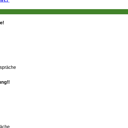
e!
espräche
ung!!
räche