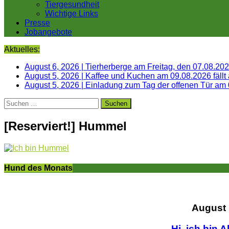
Tiergesundheit
Wichtige Links
Presse
Jobangebote
Aktuelles:
August 6, 2026
|
Tierherberge am Freitag, den 07.08.20
August 5, 2026
|
Kaffee und Kuchen am 09.08.2026 fällt
August 5, 2026
|
Einladung zum Tag der offenen Tür am
Suchen
nach:
[Reserviert!] Hummel
Hund des Monats
August
Hi, ich bin A