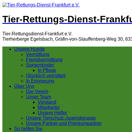
Tier-Rettungs-Dienst-Frankfu
Tier-Rettungsdienst-Frankfurt e.V.
Tierherberge Egelsbach, Gräfin-von-Stauffenberg-Weg 30, 63
Unsere Hunde
Vermittlung
Fremdvermittlung
Sorgenkinder
In Pflege
Glücklich vermittelt
In Erinnerung
Über Uns
Der Verein
Unser Team
Vorstand
Mitarbeiter
Unsere Helfer
Unsere Tierschutz-Jugendgruppe
Unsere Partner und Premiumpartner
So helfen Sie