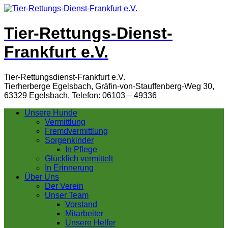
Tier-Rettungs-Dienst-
Frankfurt e.V.
Tier-Rettungsdienst-Frankfurt e.V.
Tierherberge Egelsbach, Gräfin-von-Stauffenberg-Weg 30,
63329 Egelsbach, Telefon: 06103 – 49336
Unsere Hunde
Vermittlung
Fremdvermittlung
Sorgenkinder
In Pflege
Glücklich vermittelt
In Erinnerung
Über Uns
Der Verein
Unser Team
Vorstand
Mitarbeiter
Unsere Helfer