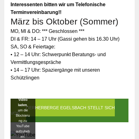
Interessenten bitten wir um Telefonische
Terminvereinbarung!!
März bis Oktober (Sommer)
Zum
MO, MI & DO: *** Geschlossen ***
Schutz
Ihrer
DI & FR: 14 – 17 Uhr (Gassi gehen bis 16.30 Uhr)
persönlic
SA, SO & Feiertage:
hen
Daten ist
• 12 – 14 Uhr: Schwerpunkt Beratungs- und
die
Vermittlungsgespräche
Verbindun
g zu
• 14 – 17 Uhr: Spaziergänge mit unseren
YouTube
Schützlingen
blockiert
worden.
Klicken
Sie auf
Video
laden
,
DIE TIERHERBERGE EGELSBACH STELLT SICH
um die
VOR
Blockieru
ng zu
YouTube
aufzuheb
en.