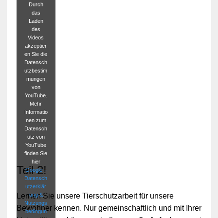
Durch
das
Laden
des
Videos
akzeptier
en Sie die
Datensch
utzbestim
mungen
von
YouTube.
Mehr
Informatio
nen zum
Datensch
utz von
YouTube
finden Sie
hier
Teil 2!
Google –
Datensch
utzerklär
ung &
Lernen Sie unsere Tierschutzarbeit für unsere
Nutzungs
Bewohner kennen. Nur gemeinschaftlich und mit Ihrer
bedingun