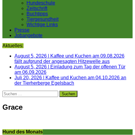
Hundeschule
Zeitschrift
Buchtipps
Tiergesundheit
Wichtige Links
Presse
Jobangebote
Aktuelles:
August 5, 2026
|
Kaffee und Kuchen am 09.08.2026
fällt aufgrund der angesagten Hitzewelle aus
August 5, 2026
|
Einladung zum Tag der offenen Tür
am 06.09.2026
Juli 20, 2026
|
Kaffee und Kuchen am 04.10.2026 an
der Tierherberge Egelsbach
Suchen
nach:
Grace
Hund des Monats