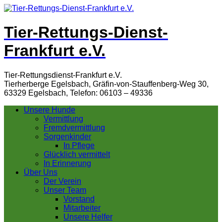
Tier-Rettungs-Dienst-
Frankfurt e.V.
Tier-Rettungsdienst-Frankfurt e.V.
Tierherberge Egelsbach, Gräfin-von-Stauffenberg-Weg 30,
63329 Egelsbach, Telefon: 06103 – 49336
Unsere Hunde
Vermittlung
Fremdvermittlung
Sorgenkinder
In Pflege
Glücklich vermittelt
In Erinnerung
Über Uns
Der Verein
Unser Team
Vorstand
Mitarbeiter
Unsere Helfer