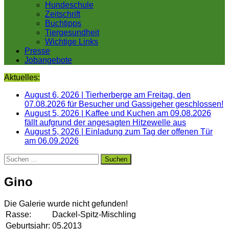
Hundeschule
Zeitschrift
Buchtipps
Tiergesundheit
Wichtige Links
Presse
Jobangebote
Aktuelles:
August 6, 2026
|
Tierherberge am Freitag, den
07.08.2026 für Besucher und Gassigeher geschlossen!
August 5, 2026
|
Kaffee und Kuchen am 09.08.2026
fällt aufgrund der angesagten Hitzewelle aus
August 5, 2026
|
Einladung zum Tag der offenen Tür
am 06.09.2026
Suchen
nach:
Gino
Die Galerie wurde nicht gefunden!
Rasse:
Dackel-Spitz-Mischling
Geburtsjahr:
05.2013