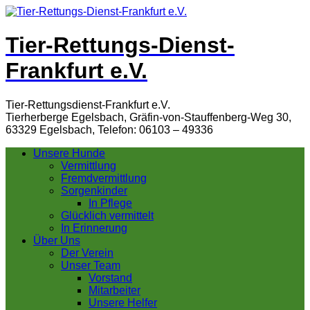
Tier-Rettungs-Dienst-
Frankfurt e.V.
Tier-Rettungsdienst-Frankfurt e.V.
Tierherberge Egelsbach, Gräfin-von-Stauffenberg-Weg 30,
63329 Egelsbach, Telefon: 06103 – 49336
Unsere Hunde
Vermittlung
Fremdvermittlung
Sorgenkinder
In Pflege
Glücklich vermittelt
In Erinnerung
Über Uns
Der Verein
Unser Team
Vorstand
Mitarbeiter
Unsere Helfer