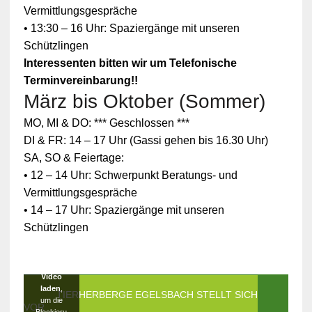
Vermittlungsgespräche
• 13:30 – 16 Uhr: Spaziergänge mit unseren
Schützlingen
Interessenten bitten wir um Telefonische
Terminvereinbarung!!
März bis Oktober (Sommer)
Zum
MO, MI & DO: *** Geschlossen ***
Schutz
Ihrer
DI & FR: 14 – 17 Uhr (Gassi gehen bis 16.30 Uhr)
persönlic
SA, SO & Feiertage:
hen
Daten ist
• 12 – 14 Uhr: Schwerpunkt Beratungs- und
die
Vermittlungsgespräche
Verbindun
g zu
• 14 – 17 Uhr: Spaziergänge mit unseren
YouTube
Schützlingen
blockiert
worden.
Klicken
Sie auf
Video
laden
,
DIE TIERHERBERGE EGELSBACH STELLT SICH
um die
VOR
Blockieru