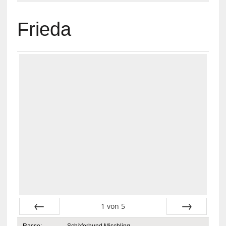
Frieda
1
von
5
Zurück
Vor
Rasse:
Schäferhund Mischling