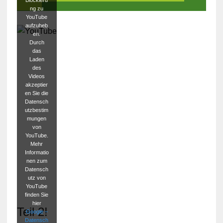
ng zu
YouTube
aufzuheb
en.
Durch
das
Laden
des
Videos
akzeptier
en Sie die
Datensch
utzbestim
mungen
von
YouTube.
Mehr
Informatio
nen zum
Datensch
utz von
YouTube
finden Sie
hier
Teil 2!
Google –
Datensch