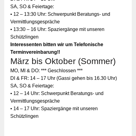
SA, SO & Feiertage:
• 12 – 13:30 Uhr: Schwerpunkt Beratungs- und
Vermittlungsgespräche
• 13:30 – 16 Uhr: Spaziergänge mit unseren
Schützlingen
Interessenten bitten wir um Telefonische
Terminvereinbarung!!
März bis Oktober (Sommer)
Zum
MO, MI & DO: *** Geschlossen ***
Schutz
Ihrer
DI & FR: 14 – 17 Uhr (Gassi gehen bis 16.30 Uhr)
persönlic
SA, SO & Feiertage:
hen
Daten ist
• 12 – 14 Uhr: Schwerpunkt Beratungs- und
die
Vermittlungsgespräche
Verbindun
g zu
• 14 – 17 Uhr: Spaziergänge mit unseren
YouTube
Schützlingen
blockiert
worden.
Klicken
Sie auf