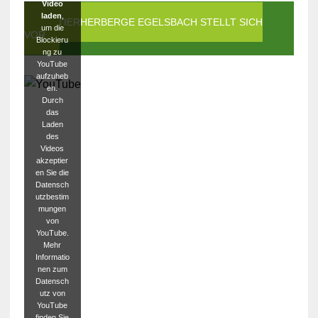
Video
laden
,
DIE TIERHERBERGE EGELSBACH STELLT SICH
um die
VOR
Blockieru
ng zu
YouTube
aufzuheb
en.
Durch
das
Laden
des
Videos
akzeptier
en Sie die
Datensch
utzbestim
mungen
von
YouTube.
Mehr
Informatio
nen zum
Datensch
utz von
YouTube
finden Sie