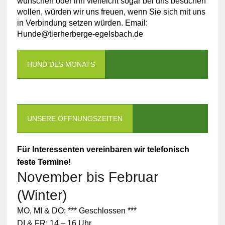
wünschen oder ihn vielleicht sogar bei uns besuchen
wollen, würden wir uns freuen, wenn Sie sich mit uns
in Verbindung setzen würden. Email:
Hunde@tierherberge-egelsbach.de
HUND DES MONATS
UNSERE ÖFFNUNGSZEITEN
Für Interessenten vereinbaren wir telefonisch
feste Termine!
November bis Februar
(Winter)
MO, MI & DO: *** Geschlossen ***
DI & FR: 14 – 16 Uhr