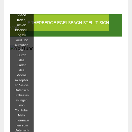
Klicken
Sie auf
Video
laden
,
DIE TIERHERBERGE EGELSBACH STELLT SICH
um die
VOR
Blockieru
ng zu
YouTube
aufzuheb
en.
Durch
das
Laden
des
Videos
akzeptier
en Sie die
Datensch
utzbestim
mungen
von
YouTube.
Mehr
Informatio
nen zum
Datensch