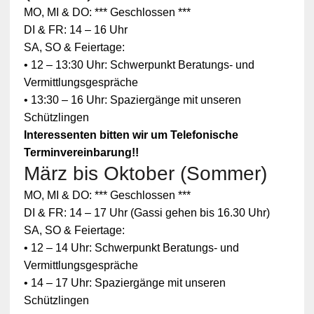
MO, MI & DO: *** Geschlossen ***
DI & FR: 14 – 16 Uhr
SA, SO & Feiertage:
• 12 – 13:30 Uhr: Schwerpunkt Beratungs- und
Vermittlungsgespräche
• 13:30 – 16 Uhr: Spaziergänge mit unseren
Schützlingen
Interessenten bitten wir um Telefonische
Terminvereinbarung!!
März bis Oktober (Sommer)
Zum
MO, MI & DO: *** Geschlossen ***
Schutz
Ihrer
DI & FR: 14 – 17 Uhr (Gassi gehen bis 16.30 Uhr)
persönlic
SA, SO & Feiertage:
hen
Daten ist
• 12 – 14 Uhr: Schwerpunkt Beratungs- und
die
Vermittlungsgespräche
Verbindun
g zu
• 14 – 17 Uhr: Spaziergänge mit unseren
YouTube
Schützlingen
blockiert
worden.