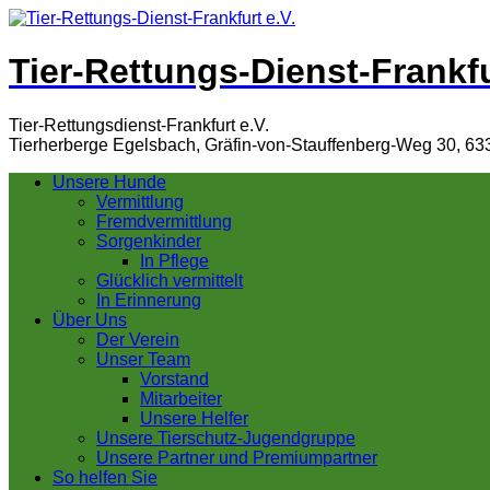
Tier-Rettungs-Dienst-Frankfu
Tier-Rettungsdienst-Frankfurt e.V.
Tierherberge Egelsbach, Gräfin-von-Stauffenberg-Weg 30, 63
Unsere Hunde
Vermittlung
Fremdvermittlung
Sorgenkinder
In Pflege
Glücklich vermittelt
In Erinnerung
Über Uns
Der Verein
Unser Team
Vorstand
Mitarbeiter
Unsere Helfer
Unsere Tierschutz-Jugendgruppe
Unsere Partner und Premiumpartner
So helfen Sie