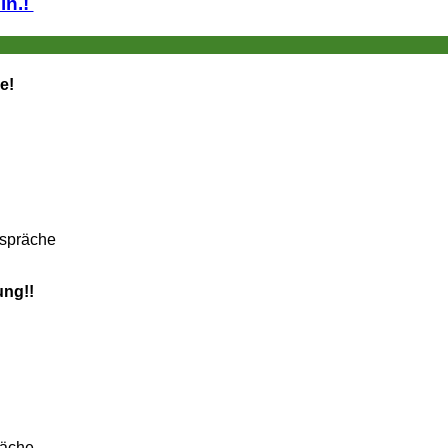
lin.!
e!
espräche
ung!!
räche