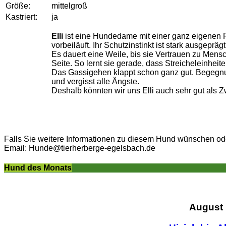
Größe:
mittelgroß
Kastriert:
ja
Elli
ist eine Hundedame mit einer ganz eigenen 
vorbeiläuft. Ihr Schutzinstinkt ist stark ausgepr
Es dauert eine Weile, bis sie Vertrauen zu Mensch
Seite. So lernt sie gerade, dass Streicheleinhei
Das Gassigehen klappt schon ganz gut. Begegnun
und vergisst alle Ängste.
Deshalb könnten wir uns Elli auch sehr gut als Z
Falls Sie weitere Informationen zu diesem Hund wünschen oder
Email: Hunde@tierherberge-egelsbach.de
Hund des Monats
August