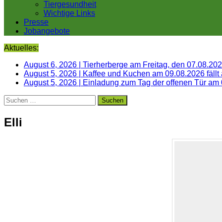
Tiergesundheit
Wichtige Links
Presse
Jobangebote
Aktuelles:
August 6, 2026
|
Tierherberge am Freitag, den 07.08.20
August 5, 2026
|
Kaffee und Kuchen am 09.08.2026 fällt
August 5, 2026
|
Einladung zum Tag der offenen Tür am
Suchen
nach:
Elli