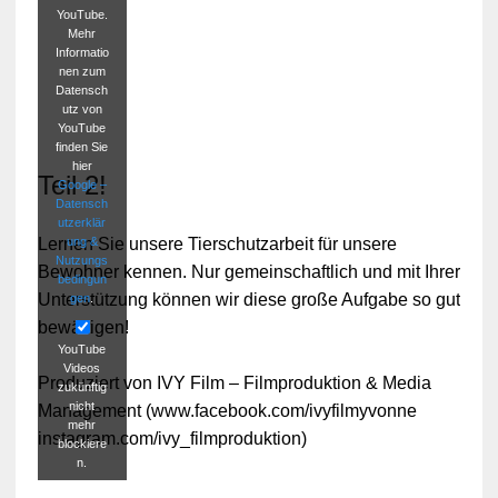
YouTube.
Mehr
Informatio
nen zum
Datensch
utz von
YouTube
finden Sie
hier
Teil 2!
Google –
Datensch
utzerklär
ung &
Lernen Sie unsere Tierschutzarbeit für unsere
Nutzungs
Bewohner kennen. Nur gemeinschaftlich und mit Ihrer
bedingun
Unterstützung können wir diese große Aufgabe so gut
gen
.
bewältigen!
YouTube
Videos
Produziert von IVY Film – Filmproduktion & Media
zukünftig
nicht
Management (www.facebook.com/ivyfilmyvonne
mehr
instagram.com/ivy_filmproduktion)
blockiere
n.