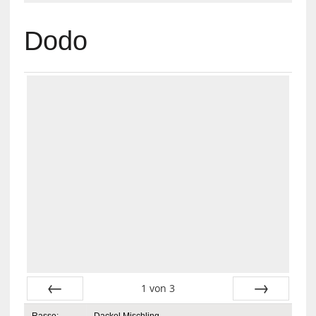
Dodo
1
von
3
Zurück
Vor
Rasse:
Dackel Mischling