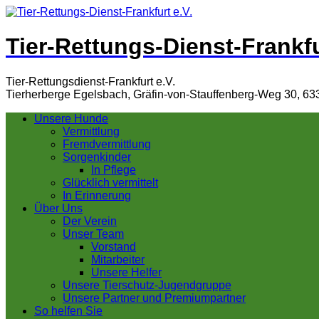
Tier-Rettungs-Dienst-Frankfu
Tier-Rettungsdienst-Frankfurt e.V.
Tierherberge Egelsbach, Gräfin-von-Stauffenberg-Weg 30, 63
Unsere Hunde
Vermittlung
Fremdvermittlung
Sorgenkinder
In Pflege
Glücklich vermittelt
In Erinnerung
Über Uns
Der Verein
Unser Team
Vorstand
Mitarbeiter
Unsere Helfer
Unsere Tierschutz-Jugendgruppe
Unsere Partner und Premiumpartner
So helfen Sie