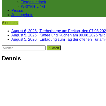
Tiergesundheit
Wichtige Links
Presse
Jobangebote
Aktuelles:
August 6, 2026
|
Tierherberge am Freitag, den 07.08.20
August 5, 2026
|
Kaffee und Kuchen am 09.08.2026 fällt
August 5, 2026
|
Einladung zum Tag der offenen Tür am
Suchen
nach:
Dennis