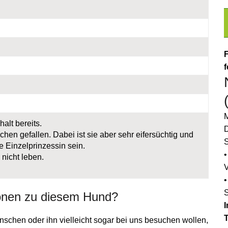
F
f
M
alt bereits.
D
hen gefallen. Dabei ist sie aber sehr eifersüchtig und
S
 Einzelprinzessin sein.
•
nicht leben.
•
onen zu diesem Hund?
I
schen oder ihn vielleicht sogar bei uns besuchen wollen,