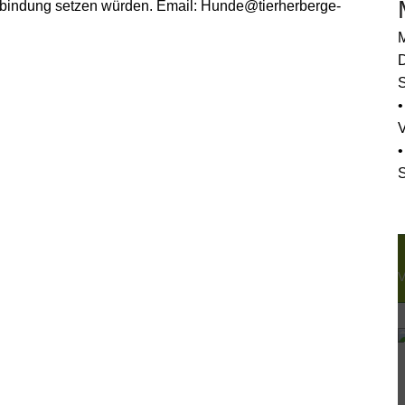
erbindung setzen würden. Email: Hunde@tierherberge-
M
D
S
•
•