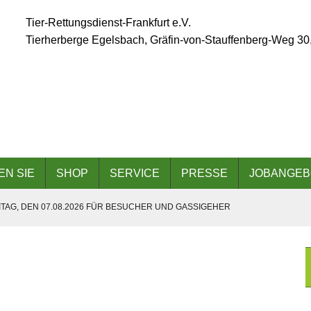
Tier-Rettungsdienst-Frankfurt e.V.
Tierherberge Egelsbach, Gräfin-von-Stauffenberg-Weg 30
EN SIE
SHOP
SERVICE
PRESSE
JOBANGEB
TAG, DEN 07.08.2026 FÜR BESUCHER UND GASSIGEHER
ÄLLT AUFGRUND DER ANGESAGTEN HITZEWELLE AUS
 AM 06.09.2026