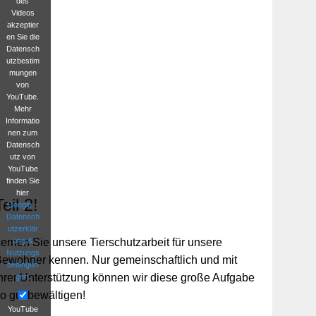
des
Videos
akzeptier
en Sie die
Datensch
utzbestim
mungen
von
YouTube.
Mehr
Informatio
nen zum
Datensch
utz von
YouTube
finden Sie
hier
Teil 2!
Google –
Datensch
utzerklär
ung &
ernen Sie unsere Tierschutzarbeit für unsere
Nutzungs
ewohner kennen. Nur gemeinschaftlich und mit
bedingun
hrer Unterstützung können wir diese große Aufgabe
gen
.
o gut bewältigen!
YouTube