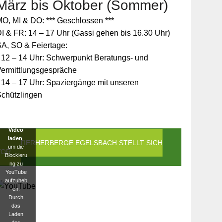
März bis Oktober (Sommer)
Zum
O, MI & DO: *** Geschlossen ***
Schutz
Ihrer
I & FR: 14 – 17 Uhr (Gassi gehen bis 16.30 Uhr)
persönlic
A, SO & Feiertage:
hen
Daten ist
 12 – 14 Uhr: Schwerpunkt Beratungs- und
die
Vermittlungsgespräche
Verbindun
g zu
 14 – 17 Uhr: Spaziergänge mit unseren
YouTube
Schützlingen
blockiert
worden.
Klicken
Sie auf
Video
laden
,
DIE TIERHERBERGE EGELSBACH STELLT SICH
um die
VOR
Blockieru
ng zu
YouTube
aufzuheb
en.
Durch
das
Laden