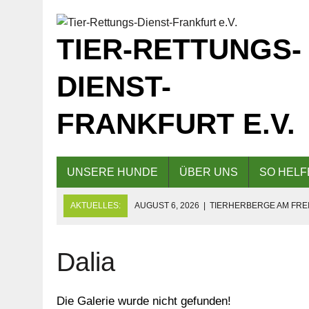
TIER-RETTUNGS-
DIENST-
FRANKFURT E.V.
UNSERE HUNDE
ÜBER UNS
SO HELF
AKTUELLES:
AUGUST 6, 2026
|
TIERHERBERGE AM FREI
GESCHLOSSEN!
AUGUST 5, 2026
|
KAFFEE UND KUCHEN AM 09.08.2026 F
Dalia
AUGUST 5, 2026
|
EINLADUNG ZUM TAG DER OFFENEN TÜR
Die Galerie wurde nicht gefunden!