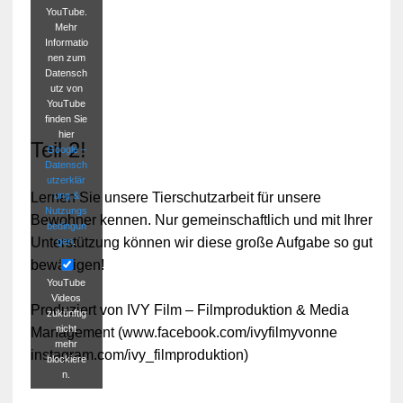
YouTube.
Mehr
Informatio
nen zum
Datensch
utz von
YouTube
finden Sie
hier
Teil 2!
Google –
Datensch
utzerklär
ung &
Lernen Sie unsere Tierschutzarbeit für unsere
Nutzungs
Bewohner kennen. Nur gemeinschaftlich und mit Ihrer
bedingun
Unterstützung können wir diese große Aufgabe so gut
gen
.
bewältigen!
YouTube
Videos
Produziert von IVY Film – Filmproduktion & Media
zukünftig
nicht
Management (www.facebook.com/ivyfilmyvonne
mehr
instagram.com/ivy_filmproduktion)
blockiere
n.