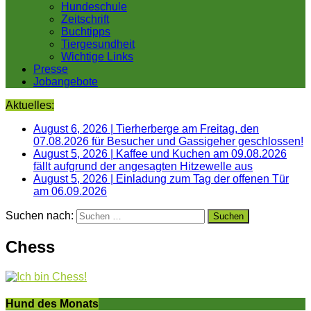
Hundeschule
Zeitschrift
Buchtipps
Tiergesundheit
Wichtige Links
Presse
Jobangebote
Aktuelles:
August 6, 2026
|
Tierherberge am Freitag, den
07.08.2026 für Besucher und Gassigeher geschlossen!
August 5, 2026
|
Kaffee und Kuchen am 09.08.2026
fällt aufgrund der angesagten Hitzewelle aus
August 5, 2026
|
Einladung zum Tag der offenen Tür
am 06.09.2026
Suchen nach:
Chess
Hund des Monats