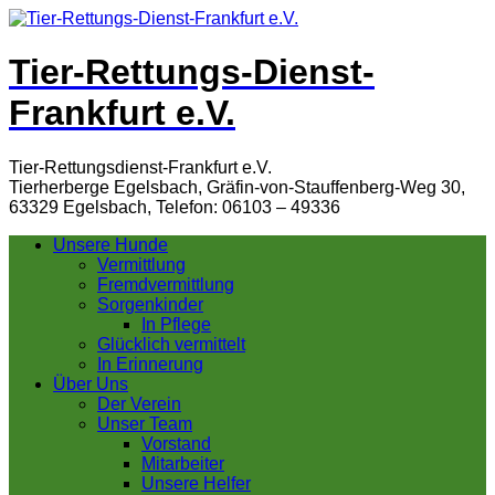
Tier-Rettungs-Dienst-
Frankfurt e.V.
Tier-Rettungsdienst-Frankfurt e.V.
Tierherberge Egelsbach, Gräfin-von-Stauffenberg-Weg 30,
63329 Egelsbach, Telefon: 06103 – 49336
Unsere Hunde
Vermittlung
Fremdvermittlung
Sorgenkinder
In Pflege
Glücklich vermittelt
In Erinnerung
Über Uns
Der Verein
Unser Team
Vorstand
Mitarbeiter
Unsere Helfer