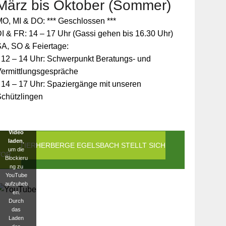
März bis Oktober (Sommer)
Zum
O, MI & DO: *** Geschlossen ***
Schutz
Ihrer
I & FR: 14 – 17 Uhr (Gassi gehen bis 16.30 Uhr)
persönlic
A, SO & Feiertage:
hen
Daten ist
 12 – 14 Uhr: Schwerpunkt Beratungs- und
die
Vermittlungsgespräche
Verbindun
g zu
 14 – 17 Uhr: Spaziergänge mit unseren
YouTube
Schützlingen
blockiert
worden.
Klicken
Sie auf
Video
laden
,
DIE TIERHERBERGE EGELSBACH STELLT SICH
um die
VOR
Blockieru
ng zu
YouTube
aufzuheb
en.
Durch
das
Laden