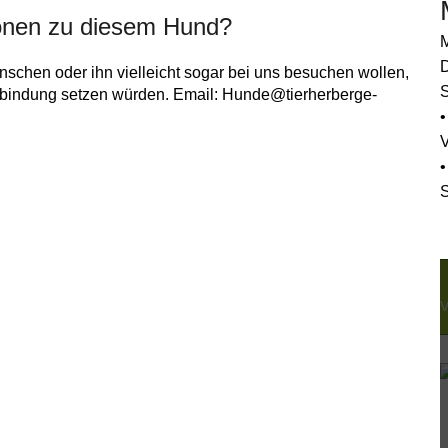
onen zu diesem Hund?
M
D
schen oder ihn vielleicht sogar bei uns besuchen wollen,
S
erbindung setzen würden. Email: Hunde@tierherberge-
•
•