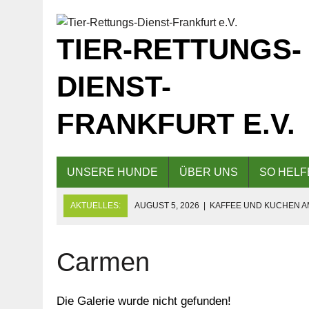
TIER-RETTUNGS-
DIENST-
FRANKFURT E.V.
UNSERE HUNDE
ÜBER UNS
SO HELF
AKTUELLES:
AUGUST 5, 2026
|
KAFFEE UND KUCHEN AM
AUS
AUGUST 5, 2026
|
EINLADUNG ZUM TAG DER OFFENEN TÜR
Carmen
JULI 20, 2026
|
KAFFEE UND KUCHEN AM 04.10.2026 AN 
Die Galerie wurde nicht gefunden!