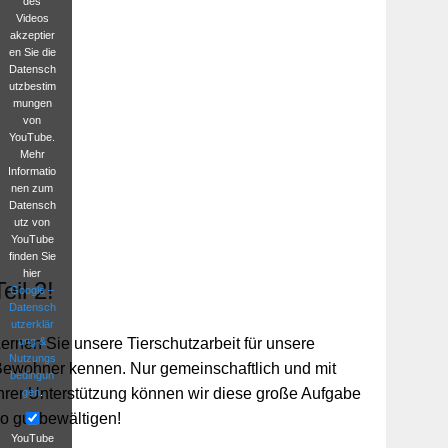
des
Videos
akzeptier
en Sie die
Datensch
utzbestim
mungen
von
YouTube.
Mehr
Informatio
nen zum
Datensch
utz von
YouTube
finden Sie
hier
Teil 2!
Google –
Datensch
utzerklär
ung &
ernen Sie unsere Tierschutzarbeit für unsere
Nutzungs
ewohner kennen. Nur gemeinschaftlich und mit
bedingun
hrer Unterstützung können wir diese große Aufgabe
gen
.
o gut bewältigen!
YouTube