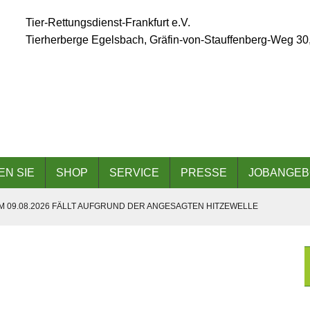
Tier-Rettungsdienst-Frankfurt e.V.
Tierherberge Egelsbach, Gräfin-von-Stauffenberg-Weg 30
EN SIE
SHOP
SERVICE
PRESSE
JOBANGEB
 09.08.2026 FÄLLT AUFGRUND DER ANGESAGTEN HITZEWELLE
 AM 06.09.2026
DER TIERHERBERGE EGELSBACH