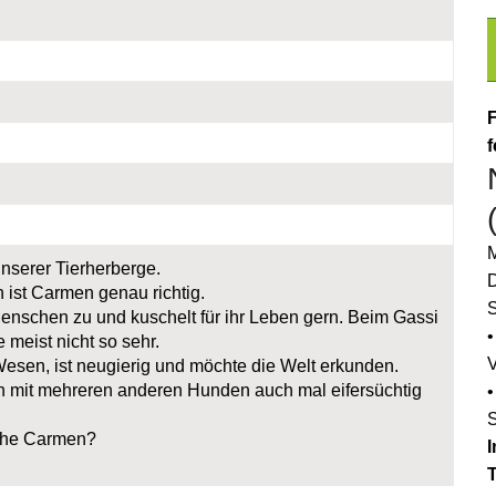
F
f
M
unserer Tierherberge.
D
 ist Carmen genau richtig.
S
Menschen zu und kuschelt für ihr Leben gern. Beim Gassi
•
meist nicht so sehr.
Wesen, ist neugierig und möchte die Welt erkunden.
 mit mehreren anderen Hunden auch mal eifersüchtig
•
sche Carmen?
I