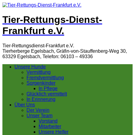
Tier-Rettungs-Dienst-
Frankfurt e.V.
Tier-Rettungsdienst-Frankfurt e.V.
Tierherberge Egelsbach, Gräfin-von-Stauffenberg-Weg 30,
63329 Egelsbach, Telefon: 06103 – 49336
Unsere Hunde
Vermittlung
Fremdvermittlung
Sorgenkinder
In Pflege
Glücklich vermittelt
In Erinnerung
Über Uns
Der Verein
Unser Team
Vorstand
Mitarbeiter
Unsere Helfer