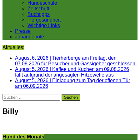
Hundeschule
Zeitschrift
Buchtipps
Tiergesundheit
Wichtige Links
Presse
Jobangebote
Aktuelles:
August 6, 2026
|
Tierherberge am Freitag, den
07.08.2026 für Besucher und Gassigeher geschlossen!
August 5, 2026
|
Kaffee und Kuchen am 09.08.2026
fällt aufgrund der angesagten Hitzewelle aus
August 5, 2026
|
Einladung zum Tag der offenen Tür
am 06.09.2026
Suchen
nach:
Billy
Hund des Monats