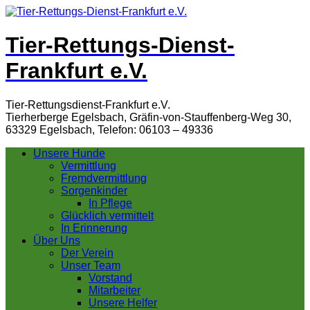
Tier-Rettungs-Dienst-
Frankfurt e.V.
Tier-Rettungsdienst-Frankfurt e.V.
Tierherberge Egelsbach, Gräfin-von-Stauffenberg-Weg 30,
63329 Egelsbach, Telefon: 06103 – 49336
Unsere Hunde
Vermittlung
Fremdvermittlung
Sorgenkinder
In Pflege
Glücklich vermittelt
In Erinnerung
Über Uns
Der Verein
Unser Team
Vorstand
Mitarbeiter
Unsere Helfer