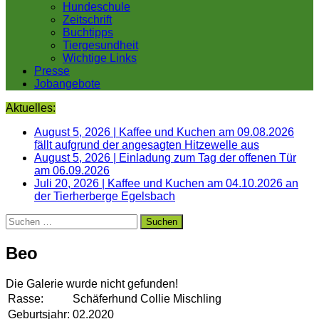
Hundeschule
Zeitschrift
Buchtipps
Tiergesundheit
Wichtige Links
Presse
Jobangebote
Aktuelles:
August 5, 2026
|
Kaffee und Kuchen am 09.08.2026
fällt aufgrund der angesagten Hitzewelle aus
August 5, 2026
|
Einladung zum Tag der offenen Tür
am 06.09.2026
Juli 20, 2026
|
Kaffee und Kuchen am 04.10.2026 an
der Tierherberge Egelsbach
Suchen
nach:
Beo
Die Galerie wurde nicht gefunden!
Rasse:
Schäferhund Collie Mischling
Geburtsjahr:
02.2020