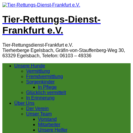
Tier-Rettungs-Dienst-
Frankfurt e.V.
Tier-Rettungsdienst-Frankfurt e.V.
Tierherberge Egelsbach, Gräfin-von-Stauffenberg-Weg 30,
63329 Egelsbach, Telefon: 06103 – 49336
Unsere Hunde
Vermittlung
Fremdvermittlung
Sorgenkinder
In Pflege
Glücklich vermittelt
In Erinnerung
Über Uns
Der Verein
Unser Team
Vorstand
Mitarbeiter
Unsere Helfer