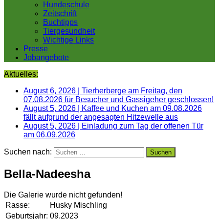
Hundeschule
Zeitschrift
Buchtipps
Tiergesundheit
Wichtige Links
Presse
Jobangebote
Aktuelles:
August 6, 2026
|
Tierherberge am Freitag, den
07.08.2026 für Besucher und Gassigeher geschlossen!
August 5, 2026
|
Kaffee und Kuchen am 09.08.2026
fällt aufgrund der angesagten Hitzewelle aus
August 5, 2026
|
Einladung zum Tag der offenen Tür
am 06.09.2026
Suchen nach:
Bella-Nadeesha
Die Galerie wurde nicht gefunden!
Rasse:
Husky Mischling
Geburtsjahr:
09.2023