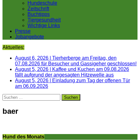
Hundeschule
Zeitschrift
Buchtipps
Tiergesundheit
Wichtige Links
Presse
Jobangebote
Aktuelles:
August 6, 2026
|
Tierherberge am Freitag, den
07.08.2026 für Besucher und Gassigeher geschlossen!
August 5, 2026
|
Kaffee und Kuchen am 09.08.2026
fällt aufgrund der angesagten Hitzewelle aus
August 5, 2026
|
Einladung zum Tag der offenen Tür
am 06.09.2026
Suchen
nach:
baer
Hund des Monats