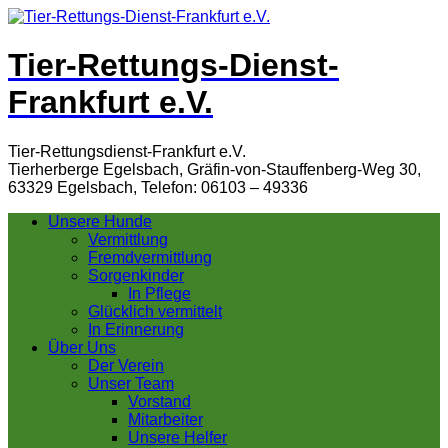
Tier-Rettungs-Dienst-
Frankfurt e.V.
Tier-Rettungsdienst-Frankfurt e.V.
Tierherberge Egelsbach, Gräfin-von-Stauffenberg-Weg 30,
63329 Egelsbach, Telefon: 06103 – 49336
Unsere Hunde
Vermittlung
Fremdvermittlung
Sorgenkinder
In Pflege
Glücklich vermittelt
In Erinnerung
Über Uns
Der Verein
Unser Team
Vorstand
Mitarbeiter
Unsere Helfer