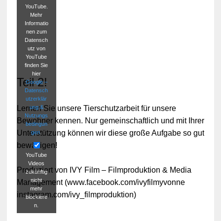
YouTube.
Mehr
Informatio
nen zum
Datensch
utz von
YouTube
finden Sie
hier
Teil 2!
Google –
Datensch
utzerklär
ung &
Lernen Sie unsere Tierschutzarbeit für unsere
Nutzungs
Bewohner kennen. Nur gemeinschaftlich und mit Ihrer
bedingun
Unterstützung können wir diese große Aufgabe so gut
gen
.
bewältigen!
YouTube
Videos
Produziert von IVY Film – Filmproduktion & Media
zukünftig
nicht
Management (www.facebook.com/ivyfilmyvonne
mehr
instagram.com/ivy_filmproduktion)
blockiere
n.