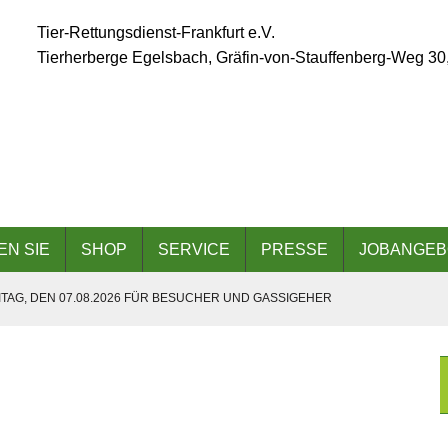
Tier-Rettungsdienst-Frankfurt e.V.
Tierherberge Egelsbach, Gräfin-von-Stauffenberg-Weg 30
EN SIE
SHOP
SERVICE
PRESSE
JOBANGEB
TAG, DEN 07.08.2026 FÜR BESUCHER UND GASSIGEHER
ÄLLT AUFGRUND DER ANGESAGTEN HITZEWELLE AUS
 AM 06.09.2026