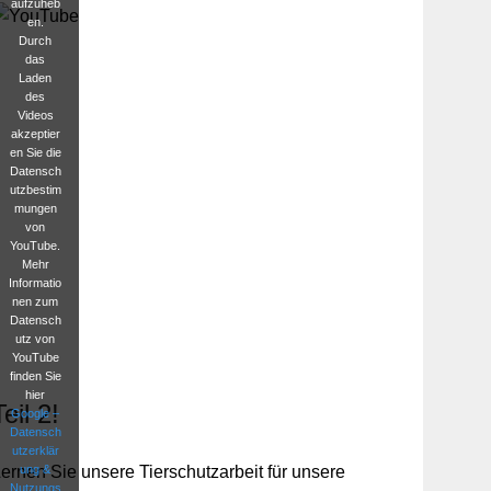
aufzuheb
en.
Durch
das
Laden
des
Videos
akzeptier
en Sie die
Datensch
utzbestim
mungen
von
YouTube.
Mehr
Informatio
nen zum
Datensch
utz von
YouTube
finden Sie
hier
Teil 2!
Google –
Datensch
utzerklär
ung &
ernen Sie unsere Tierschutzarbeit für unsere
Nutzungs