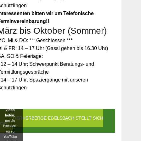
Schützlingen
nteressenten bitten wir um Telefonische
Terminvereinbarung!!
März bis Oktober (Sommer)
Zum
O, MI & DO: *** Geschlossen ***
Schutz
Ihrer
I & FR: 14 – 17 Uhr (Gassi gehen bis 16.30 Uhr)
persönlic
A, SO & Feiertage:
hen
Daten ist
 12 – 14 Uhr: Schwerpunkt Beratungs- und
die
Vermittlungsgespräche
Verbindun
g zu
 14 – 17 Uhr: Spaziergänge mit unseren
YouTube
Schützlingen
blockiert
worden.
Klicken
Sie auf
Video
laden
,
DIE TIERHERBERGE EGELSBACH STELLT SICH
um die
VOR
Blockieru
ng zu
YouTube