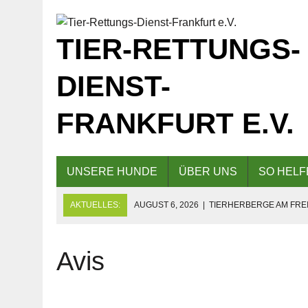
TIER-RETTUNGS-
DIENST-
FRANKFURT E.V.
UNSERE HUNDE
ÜBER UNS
SO HELF
AKTUELLES:
AUGUST 6, 2026
|
TIERHERBERGE AM FREI
GESCHLOSSEN!
AUGUST 5, 2026
|
KAFFEE UND KUCHEN AM 09.08.2026 F
Avis
AUGUST 5, 2026
|
EINLADUNG ZUM TAG DER OFFENEN TÜR