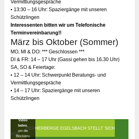
Vermittlungsgespräche
• 13:30 – 16 Uhr: Spaziergänge mit unseren
Schützlingen
Interessenten bitten wir um Telefonische
Terminvereinbarung!!
März bis Oktober (Sommer)
Zum
MO, MI & DO: *** Geschlossen ***
Schutz
Ihrer
DI & FR: 14 – 17 Uhr (Gassi gehen bis 16.30 Uhr)
persönlic
SA, SO & Feiertage:
hen
Daten ist
• 12 – 14 Uhr: Schwerpunkt Beratungs- und
die
Vermittlungsgespräche
Verbindun
g zu
• 14 – 17 Uhr: Spaziergänge mit unseren
YouTube
Schützlingen
blockiert
worden.
Klicken
Sie auf
Video
laden
,
DIE TIERHERBERGE EGELSBACH STELLT SICH
um die
VOR
Blockieru