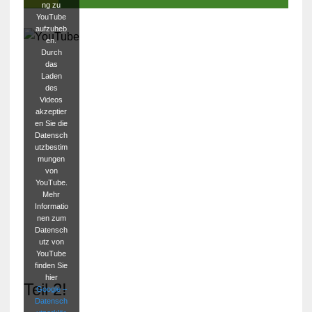
ng zu
YouTube
aufzuheb
en.
Durch
das
Laden
des
Videos
akzeptier
en Sie die
Datensch
utzbestim
mungen
von
YouTube.
Mehr
Informatio
nen zum
Datensch
utz von
YouTube
finden Sie
hier
Teil 2!
Google –
Datensch