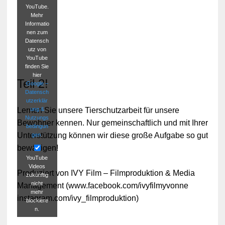
YouTube.
Mehr
Informatio
nen zum
Datensch
utz von
YouTube
finden Sie
hier
Teil 2!
Google –
Datensch
utzerklär
ung &
Lernen Sie unsere Tierschutzarbeit für unsere
Nutzungs
Bewohner kennen. Nur gemeinschaftlich und mit Ihrer
bedingun
Unterstützung können wir diese große Aufgabe so gut
gen
.
bewältigen!
YouTube
Videos
Produziert von IVY Film – Filmproduktion & Media
zukünftig
nicht
Management (www.facebook.com/ivyfilmyvonne
mehr
instagram.com/ivy_filmproduktion)
blockiere
n.