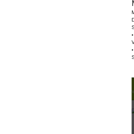
M
D
S
•
•