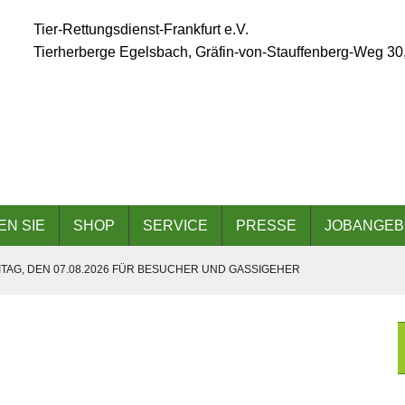
Tier-Rettungsdienst-Frankfurt e.V.
Tierherberge Egelsbach, Gräfin-von-Stauffenberg-Weg 30
EN SIE
SHOP
SERVICE
PRESSE
JOBANGEB
TAG, DEN 07.08.2026 FÜR BESUCHER UND GASSIGEHER
ÄLLT AUFGRUND DER ANGESAGTEN HITZEWELLE AUS
 AM 06.09.2026