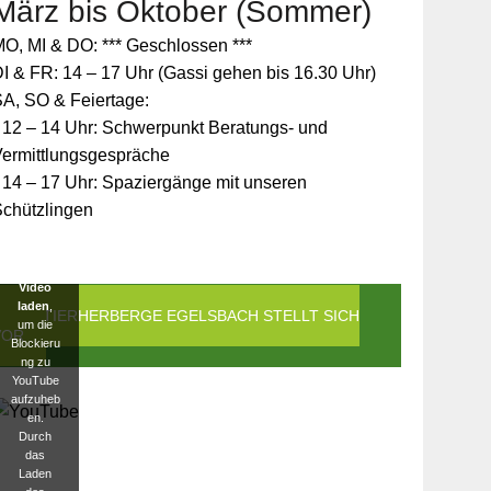
März bis Oktober (Sommer)
Zum
O, MI & DO: *** Geschlossen ***
Schutz
Ihrer
I & FR: 14 – 17 Uhr (Gassi gehen bis 16.30 Uhr)
persönlic
A, SO & Feiertage:
hen
Daten ist
 12 – 14 Uhr: Schwerpunkt Beratungs- und
die
Vermittlungsgespräche
Verbindun
g zu
 14 – 17 Uhr: Spaziergänge mit unseren
YouTube
Schützlingen
blockiert
worden.
Klicken
Sie auf
Video
laden
,
DIE TIERHERBERGE EGELSBACH STELLT SICH
um die
VOR
Blockieru
ng zu
YouTube
aufzuheb
en.
Durch
das
Laden