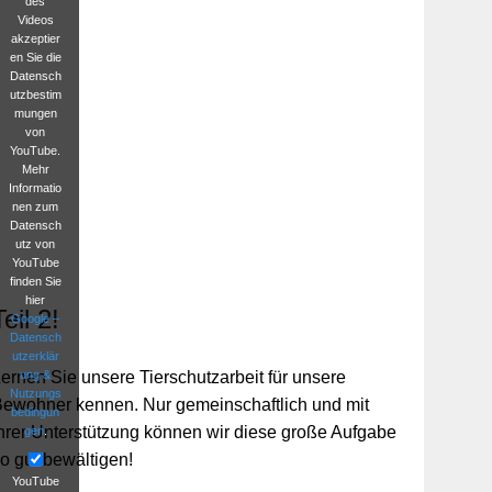
des
Videos
akzeptier
en Sie die
Datensch
utzbestim
mungen
von
YouTube.
Mehr
Informatio
nen zum
Datensch
utz von
YouTube
finden Sie
hier
Teil 2!
Google –
Datensch
utzerklär
ung &
ernen Sie unsere Tierschutzarbeit für unsere
Nutzungs
ewohner kennen. Nur gemeinschaftlich und mit
bedingun
hrer Unterstützung können wir diese große Aufgabe
gen
.
o gut bewältigen!
YouTube