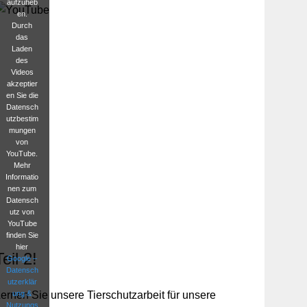
aufzuheb
en.
Durch
das
Laden
des
Videos
akzeptier
en Sie die
Datensch
utzbestim
mungen
von
YouTube.
Mehr
Informatio
nen zum
Datensch
utz von
YouTube
finden Sie
hier
Teil 2!
Google –
Datensch
utzerklär
ung &
ernen Sie unsere Tierschutzarbeit für unsere
Nutzungs