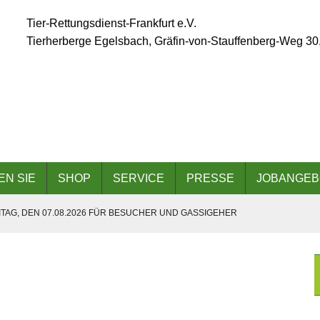
Tier-Rettungsdienst-Frankfurt e.V.
Tierherberge Egelsbach, Gräfin-von-Stauffenberg-Weg 30
EN SIE
SHOP
SERVICE
PRESSE
JOBANGEB
TAG, DEN 07.08.2026 FÜR BESUCHER UND GASSIGEHER
ÄLLT AUFGRUND DER ANGESAGTEN HITZEWELLE AUS
 AM 06.09.2026