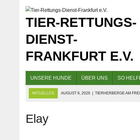
TIER-RETTUNGS-
DIENST-
FRANKFURT E.V.
UNSERE HUNDE
ÜBER UNS
SO HELF
AKTUELLES:
AUGUST 6, 2026
|
TIERHERBERGE AM FREI
GESCHLOSSEN!
AUGUST 5, 2026
|
KAFFEE UND KUCHEN AM 09.08.2026 F
Elay
AUGUST 5, 2026
|
EINLADUNG ZUM TAG DER OFFENEN TÜR