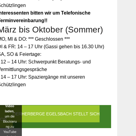
Schützlingen
nteressenten bitten wir um Telefonische
Terminvereinbarung!!
März bis Oktober (Sommer)
Zum
O, MI & DO: *** Geschlossen ***
Schutz
Ihrer
I & FR: 14 – 17 Uhr (Gassi gehen bis 16.30 Uhr)
persönlic
A, SO & Feiertage:
hen
Daten ist
 12 – 14 Uhr: Schwerpunkt Beratungs- und
die
Vermittlungsgespräche
Verbindun
g zu
 14 – 17 Uhr: Spaziergänge mit unseren
YouTube
Schützlingen
blockiert
worden.
Klicken
Sie auf
Video
laden
,
DIE TIERHERBERGE EGELSBACH STELLT SICH
um die
VOR
Blockieru
ng zu
YouTube