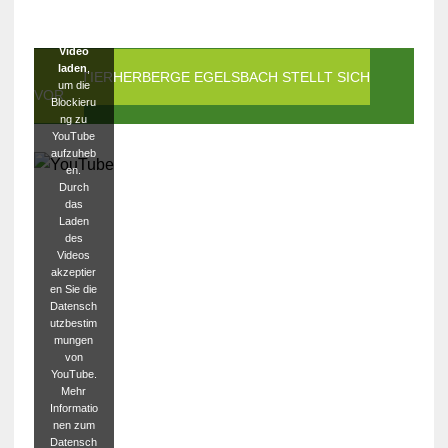
Klicken
Sie auf
Video
laden
,
DIE TIERHERBERGE EGELSBACH STELLT SICH
um die
VOR
Blockieru
ng zu
YouTube
aufzuheb
en.
Durch
das
Laden
des
Videos
akzeptier
en Sie die
Datensch
utzbestim
mungen
von
YouTube.
Mehr
Informatio
nen zum
Datensch