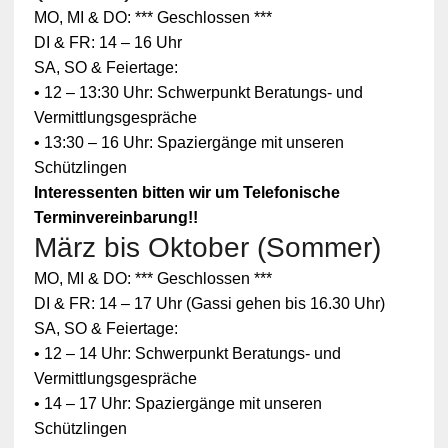
MO, MI & DO: *** Geschlossen ***
DI & FR: 14 – 16 Uhr
SA, SO & Feiertage:
• 12 – 13:30 Uhr: Schwerpunkt Beratungs- und
Vermittlungsgespräche
• 13:30 – 16 Uhr: Spaziergänge mit unseren
Schützlingen
Interessenten bitten wir um Telefonische
Terminvereinbarung!!
März bis Oktober (Sommer)
Zum
MO, MI & DO: *** Geschlossen ***
Schutz
Ihrer
DI & FR: 14 – 17 Uhr (Gassi gehen bis 16.30 Uhr)
persönlic
SA, SO & Feiertage:
hen
Daten ist
• 12 – 14 Uhr: Schwerpunkt Beratungs- und
die
Vermittlungsgespräche
Verbindun
g zu
• 14 – 17 Uhr: Spaziergänge mit unseren
YouTube
Schützlingen
blockiert
worden.