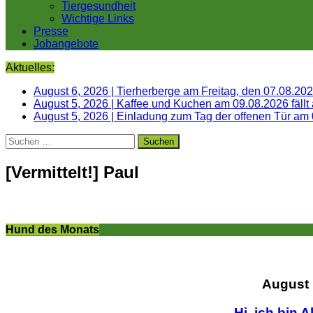
Tiergesundheit
Wichtige Links
Presse
Jobangebote
Aktuelles:
August 6, 2026
|
Tierherberge am Freitag, den 07.08.20
August 5, 2026
|
Kaffee und Kuchen am 09.08.2026 fällt
August 5, 2026
|
Einladung zum Tag der offenen Tür am
Suchen
nach:
[Vermittelt!] Paul
Hund des Monats
August
Hi, ich bin A