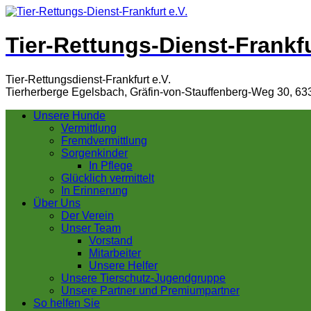
Tier-Rettungs-Dienst-Frankfu
Tier-Rettungsdienst-Frankfurt e.V.
Tierherberge Egelsbach, Gräfin-von-Stauffenberg-Weg 30, 63
Unsere Hunde
Vermittlung
Fremdvermittlung
Sorgenkinder
In Pflege
Glücklich vermittelt
In Erinnerung
Über Uns
Der Verein
Unser Team
Vorstand
Mitarbeiter
Unsere Helfer
Unsere Tierschutz-Jugendgruppe
Unsere Partner und Premiumpartner
So helfen Sie