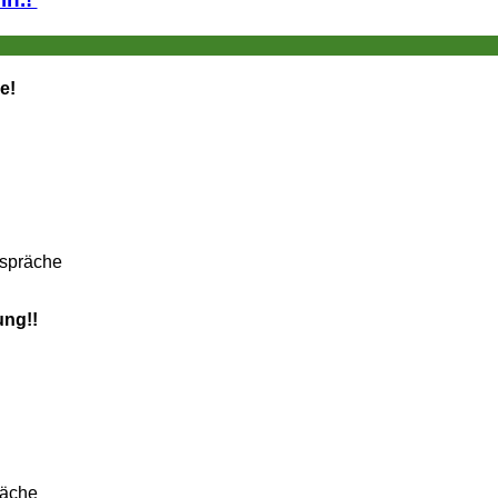
e!
espräche
ung!!
räche